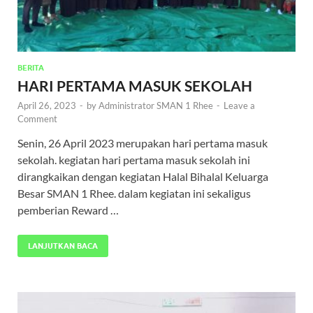
BERITA
HARI PERTAMA MASUK SEKOLAH
April 26, 2023
-
by
Administrator SMAN 1 Rhee
-
Leave a
Comment
Senin, 26 April 2023 merupakan hari pertama masuk
sekolah. kegiatan hari pertama masuk sekolah ini
dirangkaikan dengan kegiatan Halal Bihalal Keluarga
Besar SMAN 1 Rhee. dalam kegiatan ini sekaligus
pemberian Reward …
LANJUTKAN BACA