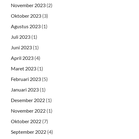
November 2023
(2)
Oktober 2023
(3)
Agustus 2023
(1)
Juli 2023
(1)
Juni 2023
(1)
April 2023
(4)
Maret 2023
(1)
Februari 2023
(5)
Januari 2023
(1)
Desember 2022
(1)
November 2022
(1)
Oktober 2022
(7)
September 2022
(4)