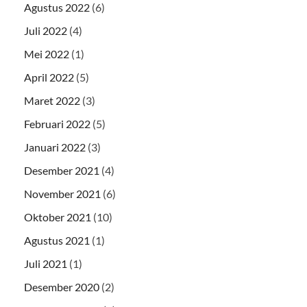
Agustus 2022
(6)
Juli 2022
(4)
Mei 2022
(1)
April 2022
(5)
Maret 2022
(3)
Februari 2022
(5)
Januari 2022
(3)
Desember 2021
(4)
November 2021
(6)
Oktober 2021
(10)
Agustus 2021
(1)
Juli 2021
(1)
Desember 2020
(2)