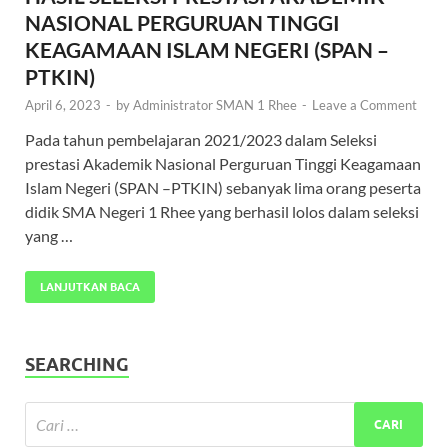
NASIONAL PERGURUAN TINGGI
KEAGAMAAN ISLAM NEGERI (SPAN –
PTKIN)
April 6, 2023
-
by
Administrator SMAN 1 Rhee
-
Leave a Comment
Pada tahun pembelajaran 2021/2023 dalam Seleksi
prestasi Akademik Nasional Perguruan Tinggi Keagamaan
Islam Negeri (SPAN –PTKIN) sebanyak lima orang peserta
didik SMA Negeri 1 Rhee yang berhasil lolos dalam seleksi
yang …
LANJUTKAN BACA
SEARCHING