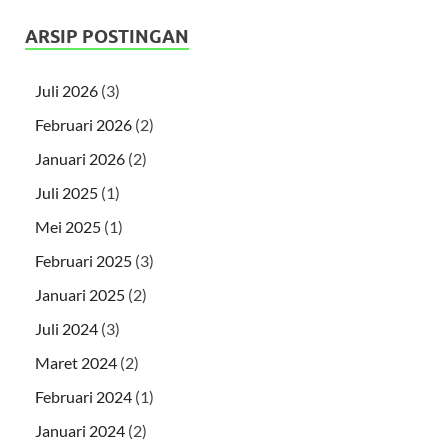
ARSIP POSTINGAN
Juli 2026
(3)
Februari 2026
(2)
Januari 2026
(2)
Juli 2025
(1)
Mei 2025
(1)
Februari 2025
(3)
Januari 2025
(2)
Juli 2024
(3)
Maret 2024
(2)
Februari 2024
(1)
Januari 2024
(2)