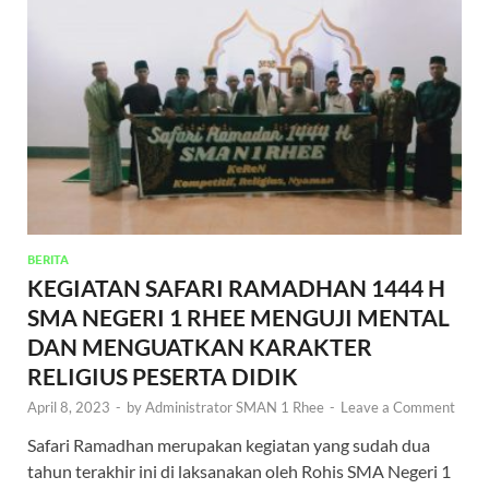
BERITA
KEGIATAN SAFARI RAMADHAN 1444 H
SMA NEGERI 1 RHEE MENGUJI MENTAL
DAN MENGUATKAN KARAKTER
RELIGIUS PESERTA DIDIK
April 8, 2023
-
by
Administrator SMAN 1 Rhee
-
Leave a Comment
Safari Ramadhan merupakan kegiatan yang sudah dua
tahun terakhir ini di laksanakan oleh Rohis SMA Negeri 1