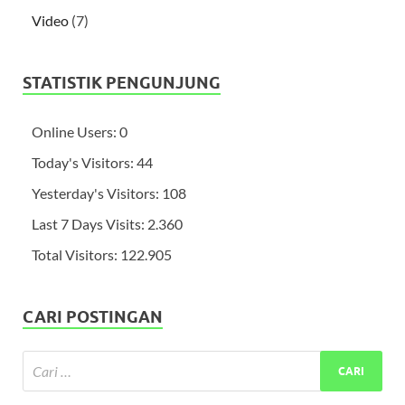
Video
(7)
STATISTIK PENGUNJUNG
Online Users:
0
Today's Visitors:
44
Yesterday's Visitors:
108
Last 7 Days Visits:
2.360
Total Visitors:
122.905
CARI POSTINGAN