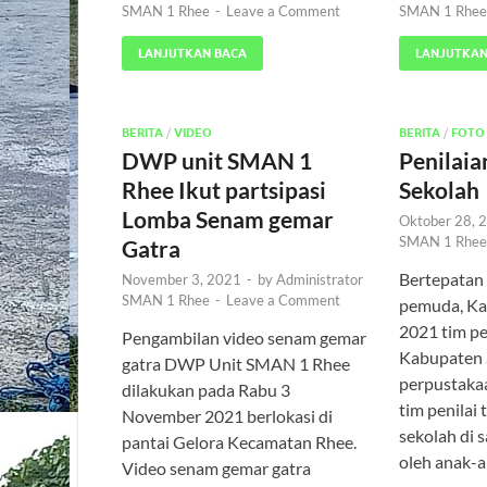
SMAN 1 Rhee
-
Leave a Comment
SMAN 1 Rhee
LANJUTKAN BACA
LANJUTKAN
BERITA
/
VIDEO
BERITA
/
FOTO
DWP unit SMAN 1
Penilai
Rhee Ikut partsipasi
Sekolah
Lomba Senam gemar
Oktober 28, 
SMAN 1 Rhee
Gatra
Bertepatan
November 3, 2021
-
by
Administrator
SMAN 1 Rhee
-
Leave a Comment
pemuda, Ka
2021 tim pe
Pengambilan video senam gemar
Kabupaten 
gatra DWP Unit SMAN 1 Rhee
perpustakaa
dilakukan pada Rabu 3
tim penilai 
November 2021 berlokasi di
sekolah di 
pantai Gelora Kecamatan Rhee.
oleh anak-
Video senam gemar gatra