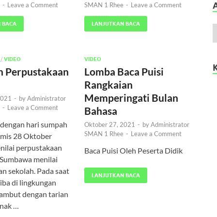
-
Leave a Comment
SMAN 1 Rhee
-
Leave a Comment
 BACA
LANJUTKAN BACA
/
VIDEO
VIDEO
an Perpustakaan
Lomba Baca Puisi
Rangkaian
Memperingati Bulan
2021
-
by
Administrator
-
Leave a Comment
Bahasa
 dengan hari sumpah
Oktober 27, 2021
-
by
Administrator
SMAN 1 Rhee
-
Leave a Comment
mis 28 Oktober
nilai perpustakaan
Baca Puisi Oleh Peserta Didik
Sumbawa menilai
n sekolah. Pada saat
LANJUTKAN BACA
tiba di lingkungan
sambut dengan tarian
anak …