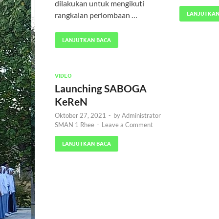
dilakukan untuk mengikuti
rangkaian perlombaan …
LANJUTKAN
LANJUTKAN BACA
VIDEO
Launching SABOGA
KeReN
Oktober 27, 2021
-
by
Administrator
SMAN 1 Rhee
-
Leave a Comment
LANJUTKAN BACA