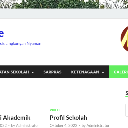
e
asis Lingkungan Nyaman
ATAN SEKOLAH
SARPRAS
KETENAGAAN
GALERI
VIDEO
si Akademik
Profil Sekolah
2022
-
by
Administrator
Oktober 4, 2022
-
by
Administrator