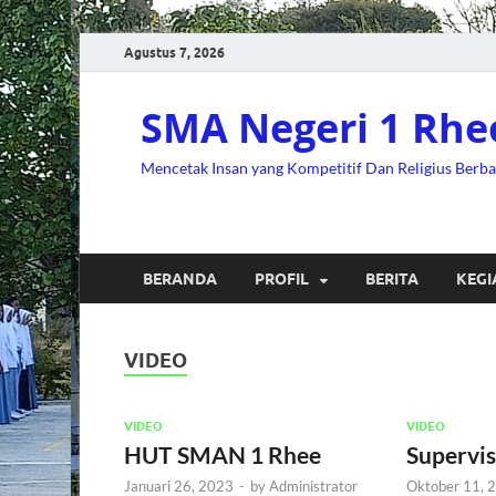
Agustus 7, 2026
SMA Negeri 1 Rhe
Mencetak Insan yang Kompetitif Dan Religius Berb
BERANDA
PROFIL
BERITA
KEGI
VIDEO
VIDEO
VIDEO
HUT SMAN 1 Rhee
Supervi
Januari 26, 2023
-
by
Administrator
Oktober 11, 