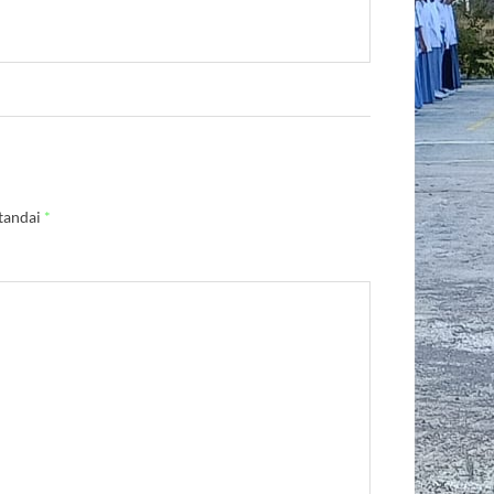
itandai
*