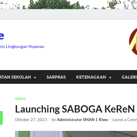
e
asis Lingkungan Nyaman
ATAN SEKOLAH
SARPRAS
KETENAGAAN
GALERI
VIDEO
Launching SABOGA KeReN
Oktober 27, 2021
-
by
Administrator SMAN 1 Rhee
-
Leave a Com