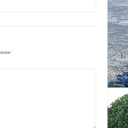
itandai
*