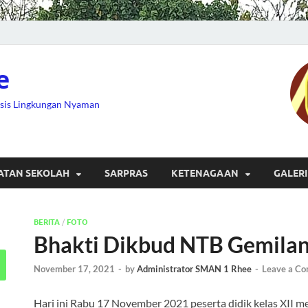
e
asis Lingkungan Nyaman
ATAN SEKOLAH
SARPRAS
KETENAGAAN
GALERI
BERITA
/
FOTO
Bhakti Dikbud NTB Gemila
November 17, 2021
-
by
Administrator SMAN 1 Rhee
-
Leave a C
Hari ini Rabu 17 November 2021 peserta didik kelas XII