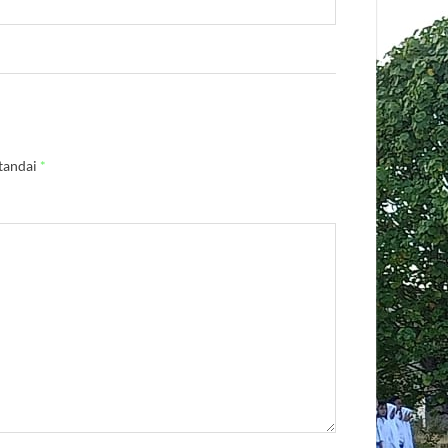
itandai
*