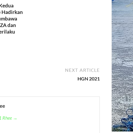
 Kedua
 Hadirkan
umbawa
ZA dan
erilaku
NEXT ARTICLE
HGN 2021
ee
 1 Rhee →